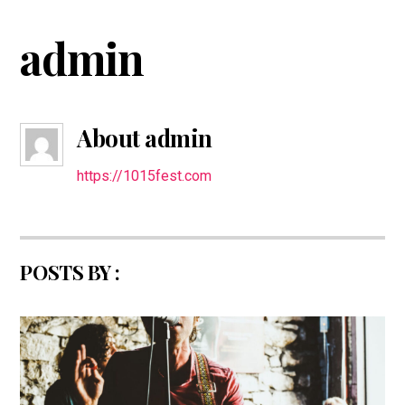
Skip
to
admin
content
About
admin
https://1015fest.com
POSTS BY :