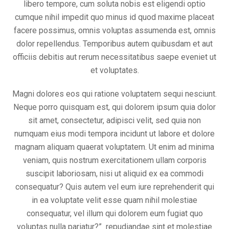
libero tempore, cum soluta nobis est eligendi optio
cumque nihil impedit quo minus id quod maxime placeat
facere possimus, omnis voluptas assumenda est, omnis
dolor repellendus. Temporibus autem quibusdam et aut
officiis debitis aut rerum necessitatibus saepe eveniet ut
et voluptates.
Magni dolores eos qui ratione voluptatem sequi nesciunt.
Neque porro quisquam est, qui dolorem ipsum quia dolor
sit amet, consectetur, adipisci velit, sed quia non
numquam eius modi tempora incidunt ut labore et dolore
magnam aliquam quaerat voluptatem. Ut enim ad minima
veniam, quis nostrum exercitationem ullam corporis
suscipit laboriosam, nisi ut aliquid ex ea commodi
consequatur? Quis autem vel eum iure reprehenderit qui
in ea voluptate velit esse quam nihil molestiae
consequatur, vel illum qui dolorem eum fugiat quo
voluptas nulla pariatur?” repudiandae sint et molestiae