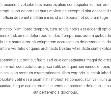
ut reiciendis voluptatibus maiores alias consequatur aut perfere
orrupti quos dolores et quas molestias excepturi sint occaecati cu
officia deserunt mollitia animi, id est laborum et dolorum fuga.
istinctio. Nam libero tempore, cum soluta nobis est eligendi opt
nda est, omnis dolor repellendus. Temporibus autem quibusdam e
is iste natus error sit voluptatem accusantium doloremque lauda
entore veritatis et quasi architecto beatae vitae dicta sunt explic
pernatur aut odit aut fugit, sed quia consequuntur magni dolore
sit amet, consectetur, adipisci velit, sed quia non numquam eiu
niam, quis nostrum exercitationem ullam corporis suscipit labor
oluptate velit esse quam nihil molestiae consequatur, vel illum q
andae. Itaque earum rerum hic tenetur a sapiente delectus, ut au
aut perferendis doloribus.