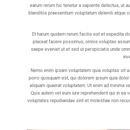
earum rerum hic tenetur a sapiente delectus, ut a
blanditiis praesentium voluptatum deleniti atque c
Et harum quidem rerum facilis est et expedita d
placeat facere possimus, omnis voluptas assume
saepe eveniet ut et sed ut perspiciatis unde omn
inv
. Nemo enim ipsam voluptatem quia voluptas sit as
porro quisquam est, qui dolorem ipsum quia dolor 
aliquam quaerat voluptatem. Ut enim ad minima ve
Quis autem vel eum iure reprehenderit qui in ea v
voluptates repudiandae sint et molestiae non recus