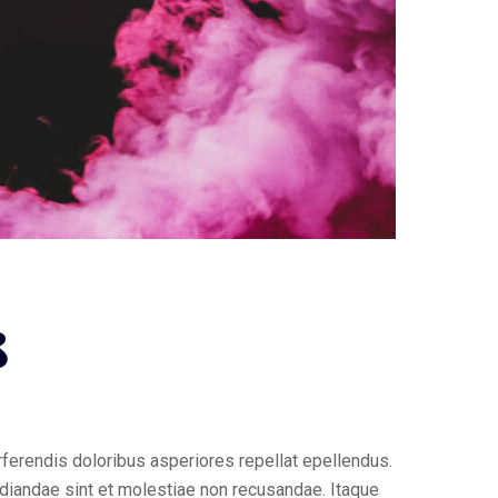
8
rferendis doloribus asperiores repellat epellendus.
diandae sint et molestiae non recusandae. Itaque