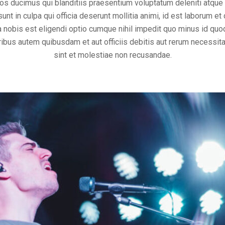
s ducimus qui blanditiis praesentium voluptatum deleniti atque
sunt in culpa qui officia deserunt mollitia animi, id est laborum e
ta nobis est eligendi optio cumque nihil impedit quo minus id q
bus autem quibusdam et aut officiis debitis aut rerum necessita
sint et molestiae non recusandae.