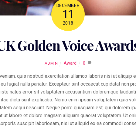
DECEMBER
11
2018
UK Golden Voice Award
Award
0
ADMIN
eniam, quis nostrud exercitation ullamco laboris nisi ut aliquip
eu fugiat nulla pariatur. Excepteur sint occaecat cupidatat non pro
 iste natus error sit voluptatem accusantium doloremque laudant
 vitae dicta sunt explicabo. Nemo enim ipsam voluptatem quia volup
atem sequi nesciunt. Neque porro quisquam est, qui dolorem ipsum
 ut labore et dolore magnam aliquam quaerat voluptatem. Ut en
corporis suscipit laboriosam, nisi ut aliquid ex ea commodi conse