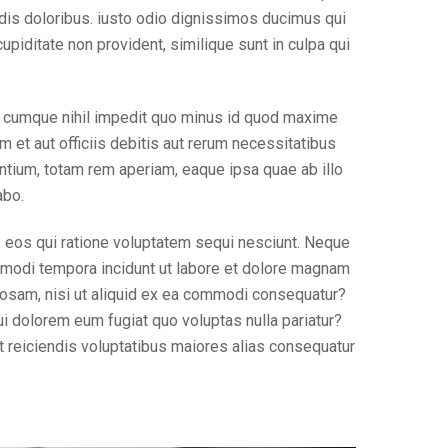
ndis doloribus. iusto odio dignissimos ducimus qui
piditate non provident, similique sunt in culpa qui
io cumque nihil impedit quo minus id quod maxime
t aut officiis debitis aut rerum necessitatibus
ntium, totam rem aperiam, eaque ipsa quae ab illo
abo.
s eos qui ratione voluptatem sequi nesciunt. Neque
s modi tempora incidunt ut labore et dolore magnam
iosam, nisi ut aliquid ex ea commodi consequatur?
ui dolorem eum fugiat quo voluptas nulla pariatur?
t reiciendis voluptatibus maiores alias consequatur