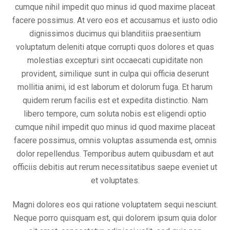
cumque nihil impedit quo minus id quod maxime placeat
facere possimus. At vero eos et accusamus et iusto odio
dignissimos ducimus qui blanditiis praesentium
voluptatum deleniti atque corrupti quos dolores et quas
molestias excepturi sint occaecati cupiditate non
provident, similique sunt in culpa qui officia deserunt
mollitia animi, id est laborum et dolorum fuga. Et harum
quidem rerum facilis est et expedita distinctio. Nam
libero tempore, cum soluta nobis est eligendi optio
cumque nihil impedit quo minus id quod maxime placeat
facere possimus, omnis voluptas assumenda est, omnis
dolor repellendus. Temporibus autem quibusdam et aut
officiis debitis aut rerum necessitatibus saepe eveniet ut
et voluptates.
Magni dolores eos qui ratione voluptatem sequi nesciunt.
Neque porro quisquam est, qui dolorem ipsum quia dolor