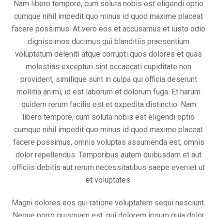
Nam libero tempore, cum soluta nobis est eligendi optio
cumque nihil impedit quo minus id quod maxime placeat
facere possimus. At vero eos et accusamus et iusto odio
dignissimos ducimus qui blanditiis praesentium
voluptatum deleniti atque corrupti quos dolores et quas
molestias excepturi sint occaecati cupiditate non
provident, similique sunt in culpa qui officia deserunt
mollitia animi, id est laborum et dolorum fuga. Et harum
quidem rerum facilis est et expedita distinctio. Nam
libero tempore, cum soluta nobis est eligendi optio
cumque nihil impedit quo minus id quod maxime placeat
facere possimus, omnis voluptas assumenda est, omnis
dolor repellendus. Temporibus autem quibusdam et aut
officiis debitis aut rerum necessitatibus saepe eveniet ut
et voluptates.
Magni dolores eos qui ratione voluptatem sequi nesciunt.
Neque porro quisquam est, qui dolorem ipsum quia dolor