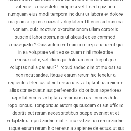
sit amet, consectetur, adipisci velit, sed quia non
numquam eius modi tempora incidunt ut labore et dolore
magnam aliquam quaerat voluptatem. Ut enim ad minima
veniam, quis nostrum exercitationem ullam corporis
suscipit laboriosam, nisi ut aliquid ex ea commodi
consequatur? Quis autem vel eum iure reprehenderit qui
in ea voluptate velit esse quam nihil molestiae
consequatur, vel illum qui dolorem eum fugiat quo
voluptas nulla pariatur?” repudiandae sint et molestiae
non recusandae. Itaque earum rerum hic tenetur a
sapiente delectus, ut aut reiciendis voluptatibus maiores
alias consequatur aut perferendis doloribus asperiores
repellat omnis voluptas assumenda est, omnis dolor
repellendus. Temporibus autem quibusdam et aut officiis
debitis aut rerum necessitatibus saepe eveniet ut et
voluptates repudiandae sint et molestiae non recusandae.
Itaque earum rerum hic tenetur a sapiente delectus, ut aut