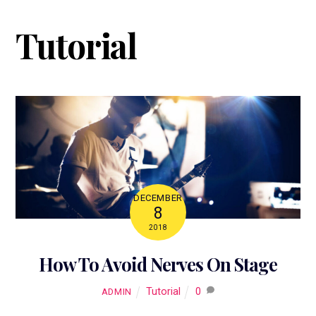
Skip
to
Tutorial
content
DECEMBER
8
2018
How To Avoid Nerves On Stage
Tutorial
0
ADMIN