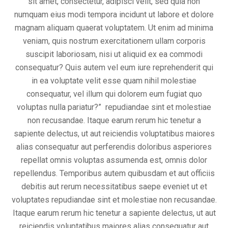
sit amet, consectetur, adipisci velit, sed quia non
numquam eius modi tempora incidunt ut labore et dolore
magnam aliquam quaerat voluptatem. Ut enim ad minima
veniam, quis nostrum exercitationem ullam corporis
suscipit laboriosam, nisi ut aliquid ex ea commodi
consequatur? Quis autem vel eum iure reprehenderit qui
in ea voluptate velit esse quam nihil molestiae
consequatur, vel illum qui dolorem eum fugiat quo
voluptas nulla pariatur?” repudiandae sint et molestiae
non recusandae. Itaque earum rerum hic tenetur a
sapiente delectus, ut aut reiciendis voluptatibus maiores
alias consequatur aut perferendis doloribus asperiores
repellat omnis voluptas assumenda est, omnis dolor
repellendus. Temporibus autem quibusdam et aut officiis
debitis aut rerum necessitatibus saepe eveniet ut et
voluptates repudiandae sint et molestiae non recusandae.
Itaque earum rerum hic tenetur a sapiente delectus, ut aut
reiciendis voluptatibus maiores alias consequatur aut