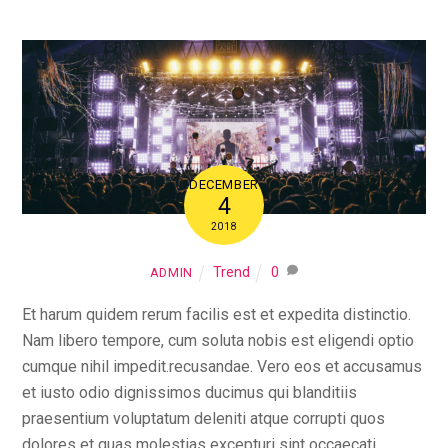
Skip
to
content
DECEMBER
4
2018
Trend
0
ADMIN
Et harum quidem rerum facilis est et expedita distinctio.
Nam libero tempore, cum soluta nobis est eligendi optio
cumque nihil impedit.recusandae. Vero eos et accusamus
et iusto odio dignissimos ducimus qui blanditiis
praesentium voluptatum deleniti atque corrupti quos
dolores et quas molestias excepturi sint occaecati