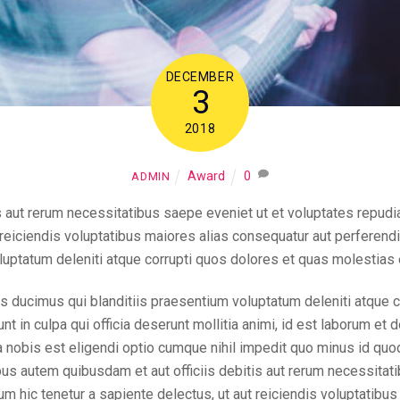
DECEMBER
3
2018
Award
0
ADMIN
 aut rerum necessitatibus saepe eveniet ut et voluptates repudi
t reiciendis voluptatibus maiores alias consequatur aut perferen
uptatum deleniti atque corrupti quos dolores et quas molestias e
 ducimus qui blanditiis praesentium voluptatum deleniti atque c
unt in culpa qui officia deserunt mollitia animi, id est laborum et
ta nobis est eligendi optio cumque nihil impedit quo minus id q
s autem quibusdam et aut officiis debitis aut rerum necessitati
m hic tenetur a sapiente delectus, ut aut reiciendis voluptatibu