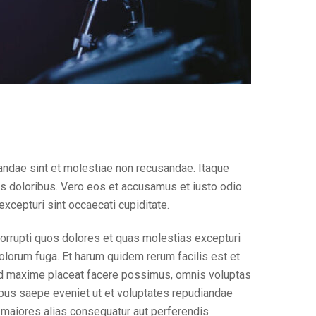
andae sint et molestiae non recusandae. Itaque
dis doloribus. Vero eos et accusamus et iusto odio
xcepturi sint occaecati cupiditate.
orrupti quos dolores et quas molestias excepturi
 dolorum fuga. Et harum quidem rerum facilis est et
uod maxime placeat facere possimus, omnis voluptas
bus saepe eveniet ut et voluptates repudiandae
s maiores alias consequatur aut perferendis