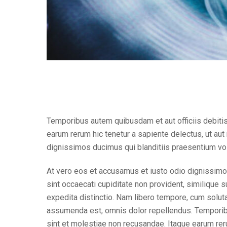
Temporibus autem quibusdam et aut officiis debitis
earum rerum hic tenetur a sapiente delectus, ut au
dignissimos ducimus qui blanditiis praesentium vol
At vero eos et accusamus et iusto odio dignissimos
sint occaecati cupiditate non provident, similique s
expedita distinctio. Nam libero tempore, cum solu
assumenda est, omnis dolor repellendus. Temporibu
sint et molestiae non recusandae. Itaque earum reru